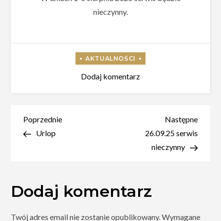
nieczynny.
do
Dodaj komentarz
Urlop
Nawigacja
Poprzedni
Nastę
Poprzednie
Następne
wpis
wpis
Urlop
26.09.25 serwis
wpisu
nieczynny
Dodaj komentarz
Twój adres email nie zostanie opublikowany.
Wymagane