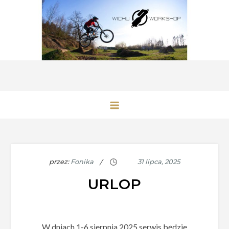
Przejdź
do
treści
przez:
Fonika
URLOP
W dniach 1-6 sierpnia 2025 serwis będzie