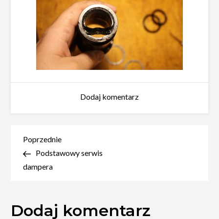
do
Dodaj komentarz
IMG_8695
Nawigacja
Poprzedni
Poprzednie
wpis
Podstawowy serwis
wpisu
dampera
Dodaj komentarz