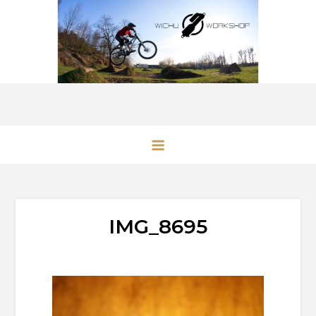
Przejdź
do
treści
IMG_8695